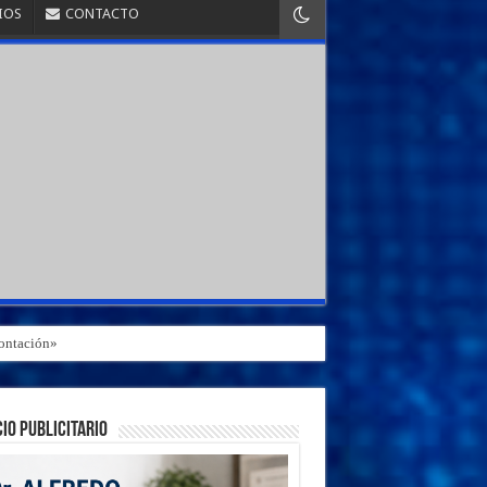
IOS
CONTACTO
rontación»
IO PUBLICITARIO