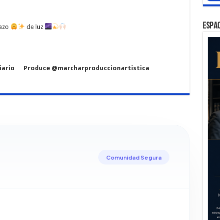
ESPAC
azo
de luz
diario Produce @marcharproduccionartistica
Comunidad Segura