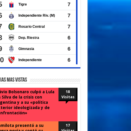
ias Mas Vistas
ávio Bolsonaro culpó a Lula
18
 Silva de la crisis con
Visitas
gentina y a su «política
terior ideologizada y de
nfrontación»
milota presentó a su
17
eva novia y contó su
Visitas