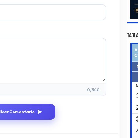
TABLA
0
/500
licar Comentario