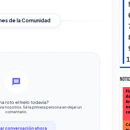
nes de la Comunidad
Notic
Fl
da
Ar
a roto el hielo todavía?
ex
ra nosotros. Sé la primera persona en dejar un
comentario.
co
Ca
r conversación ahora
nu