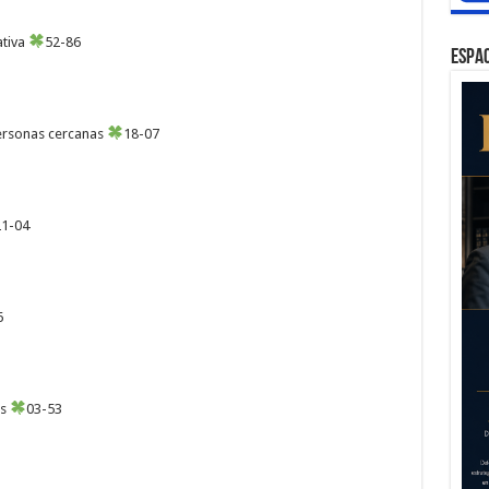
ativa
52-86
ESPAC
personas cercanas
18-07
21-04
6
es
03-53