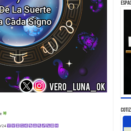
ESPAC
COTI
te
9/24