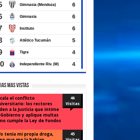
ias Mas Vistas
cala el conflicto
46
iversitario: los rectores
Visitas
den a la Justicia que intime
 Gobierno y aplique multas
 no cumple la Ley de Fondos
o tenía mi propia droga,
45
eo que me la habían
Visitas