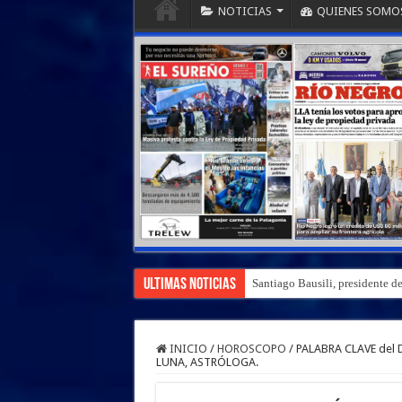
NOTICIAS
QUIENES SOMO
Ultimas Noticias
Santiago Bausili, presidente d
INICIO
/
HOROSCOPO
/
PALABRA CLAVE del 
LUNA, ASTRÓLOGA.