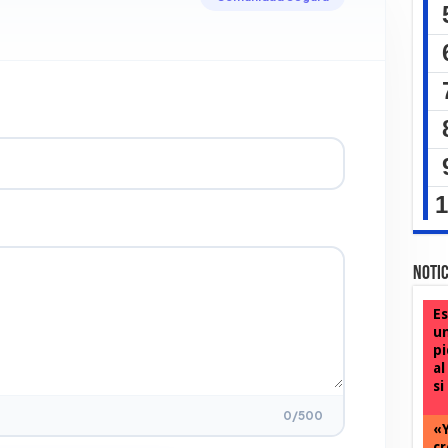
Notic
Es
un
pi
al
si
0
/500
«Y
cr