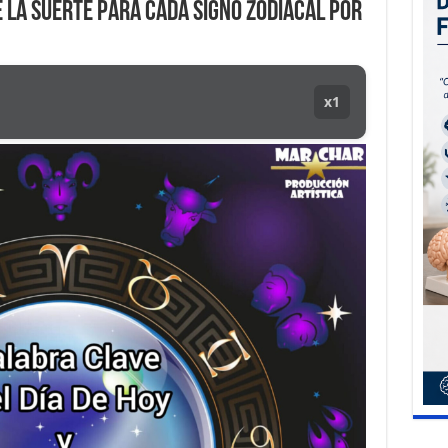
E LA SUERTE para cada SIGNO ZODIACAL por
x1