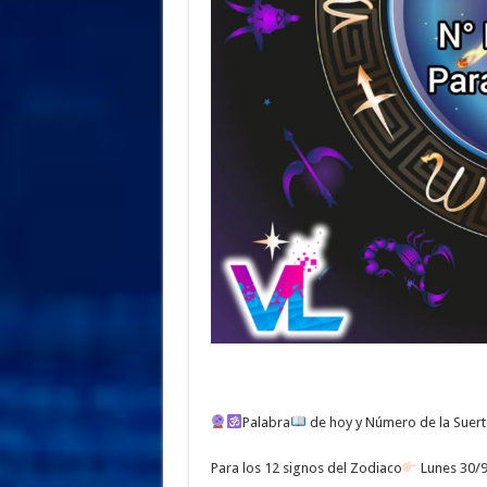
Palabra
de hoy y Número de la Suer
Para los 12 signos del Zodiaco
Lunes 30/