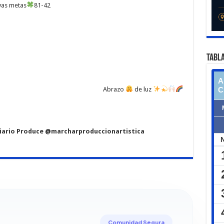
vas metas
81-42
TABLA
Abrazo
de luz
iario Produce @marcharproduccionartistica
Comunidad Segura