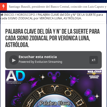
Santiago Bausili, presidente del Banco Central, coincide con Luis Caputo 
INICIO
/
HOROSCOPO
/
PALABRA CLAVE del DÍA y N° DE LA SUERTE para
cada SIGNO ZODIACAL por VERÓNICA LUNA, ASTRÓLOGA.
PALABRA CLAVE del DÍA y N° DE LA SUERTE para
cada SIGNO ZODIACAL por VERÓNICA LUNA,
ASTRÓLOGA.
Escuchar esta noticia
▶
x1
Powered by Evolucion Streaming