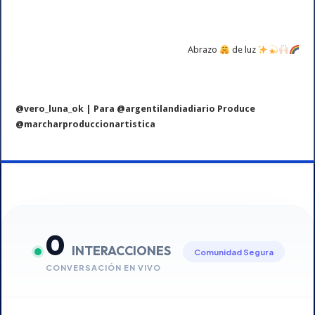
Abrazo
de luz
@vero_luna_ok | Para @argentilandiadiario Produce
@marcharproduccionartistica
0
INTERACCIONES
Comunidad Segura
CONVERSACIÓN EN VIVO