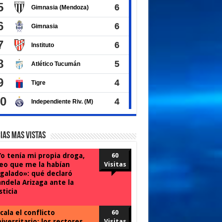
ias Mas Vistas
o tenía mi propia droga,
60
eo que me la habían
Visitas
galado»: qué declaró
ndela Arizaga ante la
sticia
cala el conflicto
60
iversitario: los rectores
Visitas