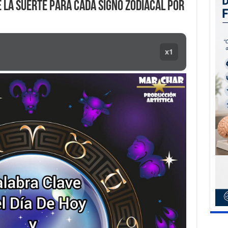
E LA SUERTE para cada SIGNO ZODIACAL por
x1