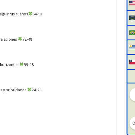
seguir tus sueños
84-91
relaciones
72-48
 horizontes
99-18
s y prioridades
24-23