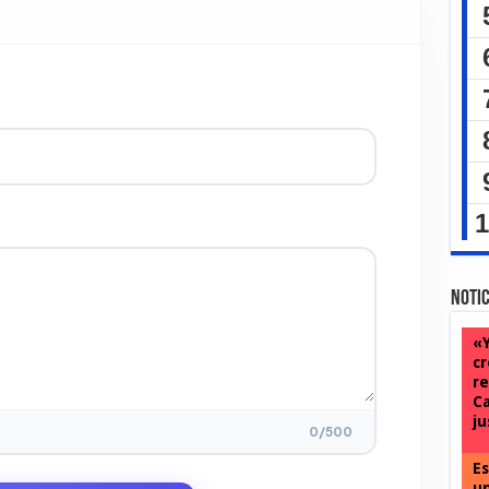
Notic
«Y
cr
re
Ca
ju
0
/500
Es
un