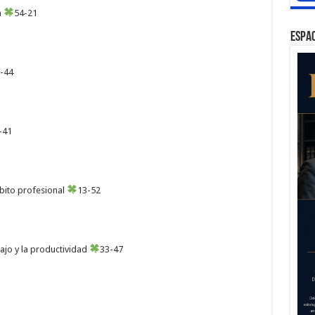
a
54-21
ESPAC
-44
-41
bito profesional
13-52
ajo y la productividad
33-47