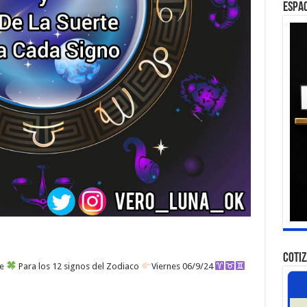
ESPAC
COTI
te
Para los 12 signos del Zodiaco
Viernes 06/9/24