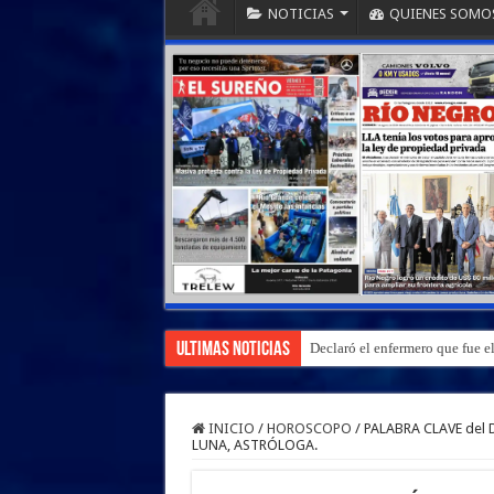
NOTICIAS
QUIENES SOMO
Ultimas Noticias
Declaró el enfermero que fue 
INICIO
/
HOROSCOPO
/
PALABRA CLAVE del 
LUNA, ASTRÓLOGA.