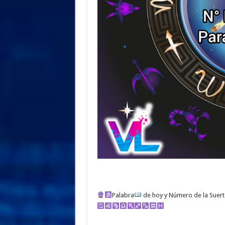
Palabra
de hoy y Número de la Suer