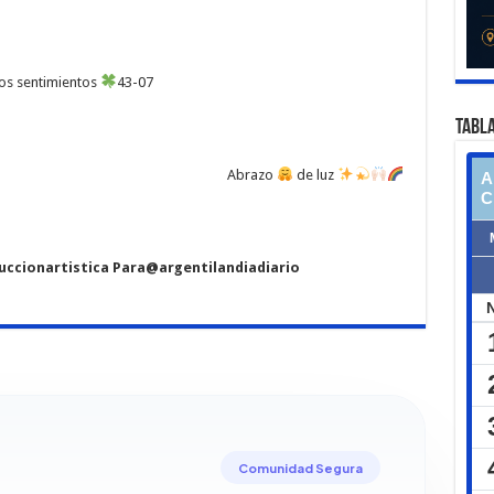
os sentimientos
43-07
TABLA
Abrazo
de luz
cionartistica Para@argentilandiadiario
Comunidad Segura