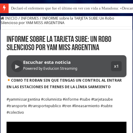
Declaró el enfermero que fue el último en ver con vida a Maradona: «Desc
Juicio por Loan: un perito confirmó que había rastros del nene en los autos 
INICIO
/
INFORMES
/
INFORME sobre la TARJETA SUBE: Un Robo
Silencioso por YAM MISS ARGENTINA
INFORME sobre la TARJETA SUBE: Un Robo
Silencioso por YAM MISS ARGENTINA
Escuchar esta noticia
▶
x1
Powered by Evolucion Streaming
COMO TE ROBAN SIN QUE TENGAS UN CONTROL AL ENTRAR
EN LAS ESTACIONES DE TRENES DE LA LÍNEA SARMIENTO
#yammissargentina #columnista #informe #sube #tarjetasube
#transporte #transportepublico #tren #lineasarmiento #subte
#colectivo