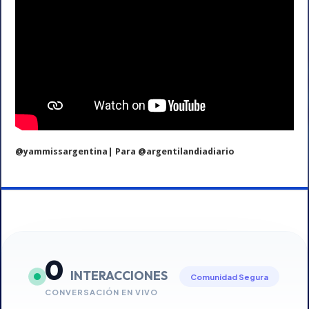
@yammissargentina| Para @argentilandiadiario
0
INTERACCIONES
Comunidad Segura
CONVERSACIÓN EN VIVO