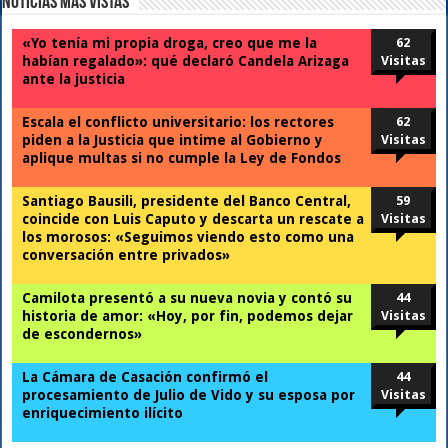
Noticias Mas Vistas
«Yo tenía mi propia droga, creo que me la
62
habían regalado»: qué declaró Candela Arizaga
Visitas
ante la justicia
Escala el conflicto universitario: los rectores
62
piden a la Justicia que intime al Gobierno y
Visitas
aplique multas si no cumple la Ley de Fondos
Santiago Bausili, presidente del Banco Central,
59
coincide con Luis Caputo y descarta un rescate a
Visitas
los morosos: «Seguimos viendo esto como una
conversación entre privados»
Camilota presentó a su nueva novia y contó su
44
historia de amor: «Hoy, por fin, podemos dejar
Visitas
de escondernos»
La Cámara de Casación confirmó el
44
procesamiento de Julio de Vido y su esposa por
Visitas
enriquecimiento ilícito