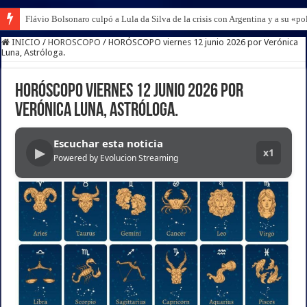
Flávio Bolsonaro culpó a Lula da Silva de la crisis con Argentina y a su «po
Santiago Bausili, presidente del Banco Central, coincide con Luis Caputo 
INICIO
/
HOROSCOPO
/
HORÓSCOPO viernes 12 junio 2026 por Verónica
Luna, Astróloga.
HORÓSCOPO viernes 12 junio 2026 por
Verónica Luna, Astróloga.
Escuchar esta noticia
▶
x1
Powered by Evolucion Streaming