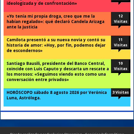
ideologizada y de confrontación»
«Yo tenía mi propia droga, creo que me la
12
habían regalado»: qué declaró Candela Arizaga
Visitas
ante la justicia
Camilota presentó a su nueva novia y contó su
11
historia de amor: «Hoy, por fin, podemos dejar
Visitas
de escondernos»
Santiago Bausili, presidente del Banco Central,
10
coincide con Luis Caputo y descarta un rescate a
Visitas
los morosos: «Seguimos viendo esto como una
conversación entre privados»
HORÓSCOPO sábado 8 agosto 2026 por Verónica
3 Visitas
Luna, Astróloga.