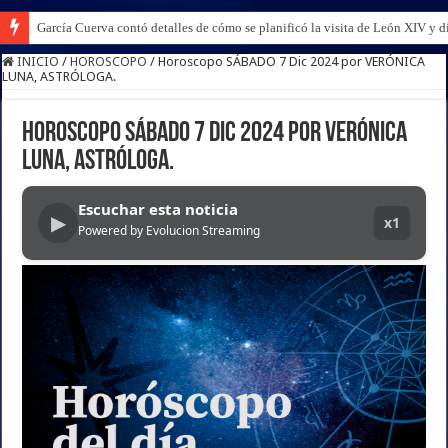
García Cuerva contó detalles de cómo se planificó la visita de León XIV y di
INICIO
/
HOROSCOPO
/
Horoscopo SÁBADO 7 Dic 2024 por VERÓNICA
LUNA, ASTRÓLOGA.
Horoscopo SÁBADO 7 Dic 2024 por VERÓNICA
LUNA, ASTRÓLOGA.
Escuchar esta noticia
▶
x1
Powered by Evolucion Streaming