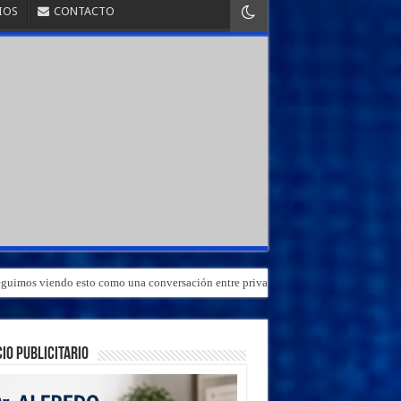
IOS
CONTACTO
«Seguimos viendo esto como una conversación entre privados»
IO PUBLICITARIO