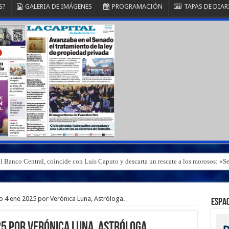
S?
GALERIA DE IMÁGENES
PROGRAMACIÓN
TAPAS DE DIAR
el Banco Central, coincide con Luis Caputo y descarta un rescate a los morosos: 
ma el crédito en dólares
 ene 2025 por Verónica Luna, Astróloga.
ESPAC
5 por Verónica Luna, Astróloga.