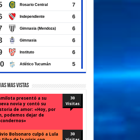
ias Mas Vistas
milota presentó a su
30
eva novia y contó su
Visitas
storia de amor: «Hoy, por
n, podemos dejar de
scondernos»
ávio Bolsonaro culpó a Lula
30
 Silva de la crisis con
Visitas