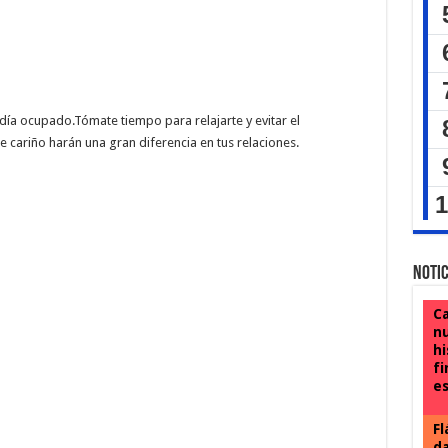
día ocupado.Tómate tiempo para relajarte y evitar el
cariño harán una gran diferencia en tus relaciones.
Notic
Ca
nu
hi
fi
e
Fl
da