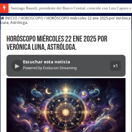
Santiago Bausili, presidente del Banco Central, coincide con Luis Caputo 
Descartado un Plan Platita, asoma el crédito en dólares
INICIO
/
HOROSCOPO
/
HORÓSCOPO miércoles 22 ene 2025 por Verónica
Luna, Astróloga.
HORÓSCOPO miércoles 22 ene 2025 por
Verónica Luna, Astróloga.
Escuchar esta noticia
▶
x1
Powered by Evolucion Streaming