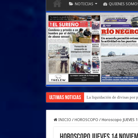
NOTICIAS
QUIENES SOMO
Ultimas Noticias
La liquidación de divisas por 
INICIO
/
HOROSCOPO
/
Horoscopo JUEVES 
Horoscopo JUEVES 14 Noviem