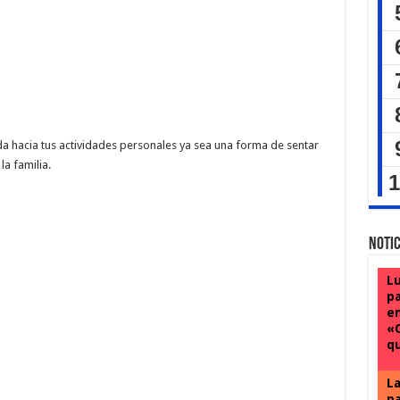
da hacia tus actividades personales ya sea una forma de sentar
la familia.
Notic
Lu
pa
en
«
qu
La
pa