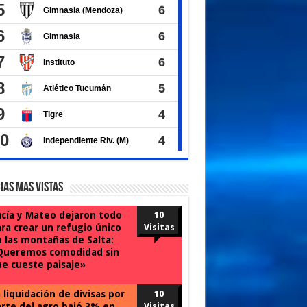
ias Mas Vistas
cía y Mateo dejaron todo
10
ra crear un refugio único
Visitas
 las montañas de Salta:
Queremos comodidad sin
e cueste paisaje»
 liquidación de divisas por
10
rte del agro bajó 3% en
Visitas