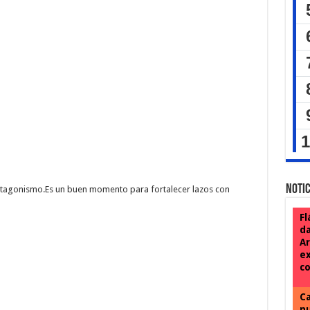
Notic
otagonismo.Es un buen momento para fortalecer lazos con
Fl
da
Ar
ex
co
Ca
nu