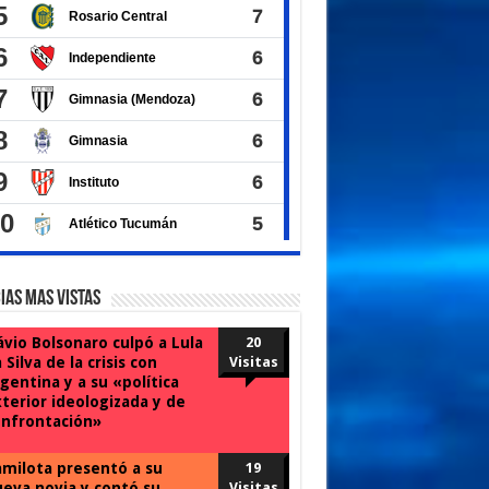
ias Mas Vistas
ávio Bolsonaro culpó a Lula
20
 Silva de la crisis con
Visitas
gentina y a su «política
terior ideologizada y de
nfrontación»
milota presentó a su
19
eva novia y contó su
Visitas