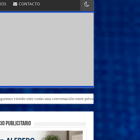
IOS
CONTACTO
«Seguimos viendo esto como una conversación entre privados»
IO PUBLICITARIO