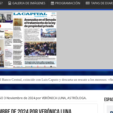
S?
GALERIA DE IMÁGENES
PROGRAMACIÓN
TAPAS DE DIAR
el Banco Central, coincide con Luis Caputo y descarta un rescate a los morosos: 
ma el crédito en dólares
 3 Noviembre de 2024 por VERÓNICA LUNA, ASTRÓLOGA.
ESPAC
bre de 2024 por VERÓNICA LUNA,