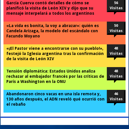
García Cuerva contó detalles de cómo se
56
planificó la visita de León XIV y dijo que su
Visitas
mensaje interpelará a todos los argentinos
«La vida es bonita, la voy a abrazar»: quién es
50
Candela Arizaga, la modelo del escándalo con
Visitas
Facundo Moyano
«¡El Pastor viene a encontrarse con su pueblo!»,
48
festejó la Iglesia argentina tras la confirmación
Visitas
de la visita de León XIV
Tensión diplomática: Estados Unidos analiza
48
rechazar al embajador francés por las críticas de
Visitas
París a Washington en la ONU
Abandonaron cinco vacas en una isla remota y,
46
130 años después, el ADN reveló qué ocurrió con
Visitas
el rebaño