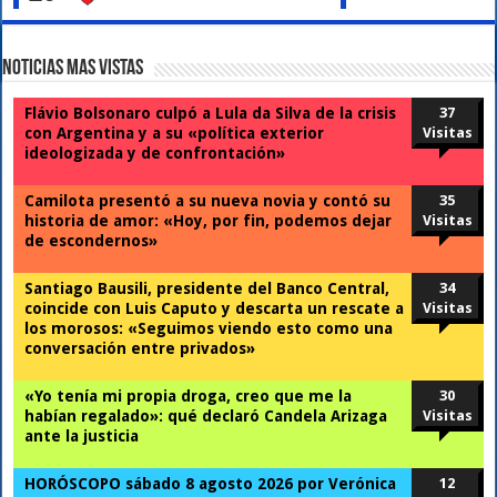
Noticias Mas Vistas
Flávio Bolsonaro culpó a Lula da Silva de la crisis
37
con Argentina y a su «política exterior
Visitas
ideologizada y de confrontación»
Camilota presentó a su nueva novia y contó su
35
historia de amor: «Hoy, por fin, podemos dejar
Visitas
de escondernos»
Santiago Bausili, presidente del Banco Central,
34
coincide con Luis Caputo y descarta un rescate a
Visitas
los morosos: «Seguimos viendo esto como una
conversación entre privados»
«Yo tenía mi propia droga, creo que me la
30
habían regalado»: qué declaró Candela Arizaga
Visitas
ante la justicia
HORÓSCOPO sábado 8 agosto 2026 por Verónica
12