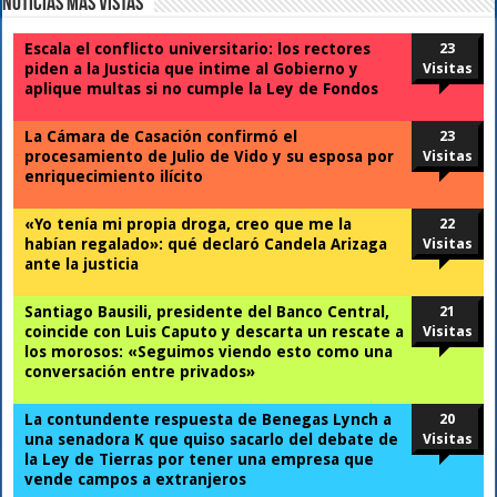
Noticias Mas Vistas
Escala el conflicto universitario: los rectores
23
piden a la Justicia que intime al Gobierno y
Visitas
aplique multas si no cumple la Ley de Fondos
La Cámara de Casación confirmó el
23
procesamiento de Julio de Vido y su esposa por
Visitas
enriquecimiento ilícito
«Yo tenía mi propia droga, creo que me la
22
habían regalado»: qué declaró Candela Arizaga
Visitas
ante la justicia
Santiago Bausili, presidente del Banco Central,
21
coincide con Luis Caputo y descarta un rescate a
Visitas
los morosos: «Seguimos viendo esto como una
conversación entre privados»
La contundente respuesta de Benegas Lynch a
20
una senadora K que quiso sacarlo del debate de
Visitas
la Ley de Tierras por tener una empresa que
vende campos a extranjeros