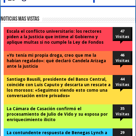
Noticias Mas Vistas
Escala el conflicto universitario: los rectores
47
piden a la Justicia que intime al Gobierno y
Visitas
aplique multas si no cumple la Ley de Fondos
«Yo tenía mi propia droga, creo que me la
46
habían regalado»: qué declaró Candela Arizaga
Visitas
ante la justicia
Santiago Bausili, presidente del Banco Central,
44
coincide con Luis Caputo y descarta un rescate a
Visitas
los morosos: «Seguimos viendo esto como una
conversación entre privados»
La Cámara de Casación confirmó el
35
procesamiento de Julio de Vido y su esposa por
Visitas
enriquecimiento ilícito
La contundente respuesta de Benegas Lynch a
29