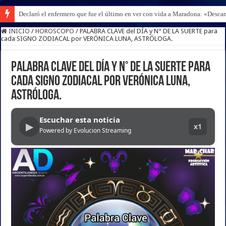
Declaró el enfermero que fue el último en ver con vida a Maradona: «Desc
INICIO
/
HOROSCOPO
/
PALABRA CLAVE del DÍA y N° DE LA SUERTE para
cada SIGNO ZODIACAL por VERÓNICA LUNA, ASTRÓLOGA.
PALABRA CLAVE del DÍA y N° DE LA SUERTE para
cada SIGNO ZODIACAL por VERÓNICA LUNA,
ASTRÓLOGA.
Escuchar esta noticia
▶
x1
Powered by Evolucion Streaming