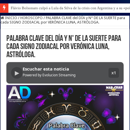
Flávio Bolsonaro culpó a Lula da Silva de la crisis con Argentina y a su «po
INICIO
/
HOROSCOPO
/
PALABRA CLAVE del DÍA y N° DE LA SUERTE para
cada SIGNO ZODIACAL por VERÓNICA LUNA, ASTRÓLOGA.
PALABRA CLAVE del DÍA y N° DE LA SUERTE para
cada SIGNO ZODIACAL por VERÓNICA LUNA,
ASTRÓLOGA.
Escuchar esta noticia
▶
x1
Powered by Evolucion Streaming