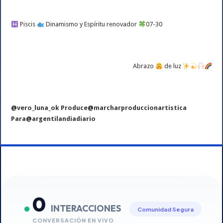
Piscis
Dinamismo y Espíritu renovador
07-30
Abrazo
de luz
@vero_luna_ok Produce@marcharproduccionartistica
Para@argentilandiadiario
0
INTERACCIONES
Comunidad Segura
CONVERSACIÓN EN VIVO