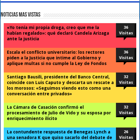
Noticias Mas Vistas
«Yo tenía mi propia droga, creo que me la
36
habían regalado»: qué declaró Candela Arizaga
Visitas
ante la justicia
Escala el conflicto universitario: los rectores
36
piden a la Justicia que intime al Gobierno y
Visitas
aplique multas si no cumple la Ley de Fondos
Santiago Bausili, presidente del Banco Central,
32
coincide con Luis Caputo y descarta un rescate a
Visitas
los morosos: «Seguimos viendo esto como una
conversación entre privados»
La Cámara de Casación confirmó el
32
procesamiento de Julio de Vido y su esposa por
Visitas
enriquecimiento ilícito
La contundente respuesta de Benegas Lynch a
26
una senadora K que quiso sacarlo del debate de
Visitas