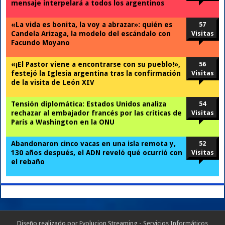
mensaje interpelará a todos los argentinos
«La vida es bonita, la voy a abrazar»: quién es
57
Candela Arizaga, la modelo del escándalo con
Visitas
Facundo Moyano
«¡El Pastor viene a encontrarse con su pueblo!»,
56
festejó la Iglesia argentina tras la confirmación
Visitas
de la visita de León XIV
Tensión diplomática: Estados Unidos analiza
54
rechazar al embajador francés por las críticas de
Visitas
París a Washington en la ONU
Abandonaron cinco vacas en una isla remota y,
52
130 años después, el ADN reveló qué ocurrió con
Visitas
el rebaño
Diseño realizado por
Evolucion Streaming - Servicios Informáticos