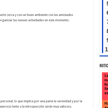
erte cerca y con un buen ambiente con las amistades
rganizar las nuevas actividades en este momento.
Notic
Ca
nu
hi
fi
e
personal, lo que implica por una parte la serenidad y por la
Fl
ejercicio lento y la introspección serán muy valiosos.
da