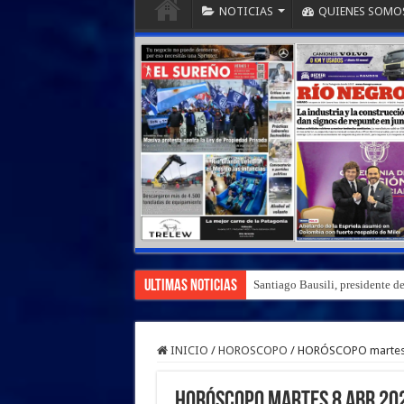
NOTICIAS
QUIENES SOMO
Ultimas Noticias
Santiago Bausili, presidente d
INICIO
/
HOROSCOPO
/
HORÓSCOPO martes 8
HORÓSCOPO martes 8 abr 202