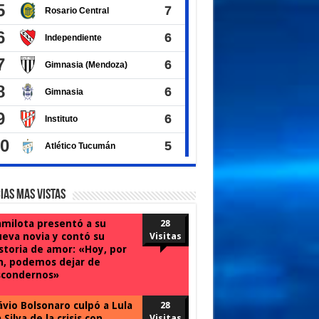
ias Mas Vistas
milota presentó a su
28
eva novia y contó su
Visitas
storia de amor: «Hoy, por
n, podemos dejar de
scondernos»
ávio Bolsonaro culpó a Lula
28
 Silva de la crisis con
Visitas