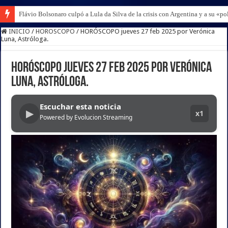
Flávio Bolsonaro culpó a Lula da Silva de la crisis con Argentina y a su «po
INICIO
/
HOROSCOPO
/
HORÓSCOPO jueves 27 feb 2025 por Verónica
Luna, Astróloga.
HORÓSCOPO jueves 27 feb 2025 por Verónica
Luna, Astróloga.
Escuchar esta noticia
▶
x1
Powered by Evolucion Streaming