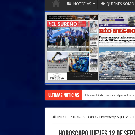
NOTICIAS
QUIENES SOMO
Ultimas Noticias
Flávio Bolsonaro culpó a Lula d
INICIO
/
HOROSCOPO
/
Horoscopo JUEVES 1
Horoscopo JUEVES 12 de sep