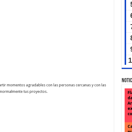
Notic
artir momentos agradables con las personas cercanas y con las
s normalmente tus proyectos.
Fl
da
Ar
ex
co
Ca
nu