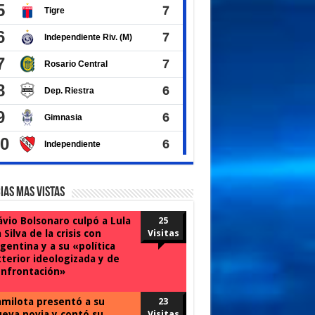
ias Mas Vistas
ávio Bolsonaro culpó a Lula
25
 Silva de la crisis con
Visitas
gentina y a su «política
terior ideologizada y de
nfrontación»
milota presentó a su
23
eva novia y contó su
Visitas