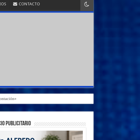
IOS
CONTACTO
rontación»
IO PUBLICITARIO