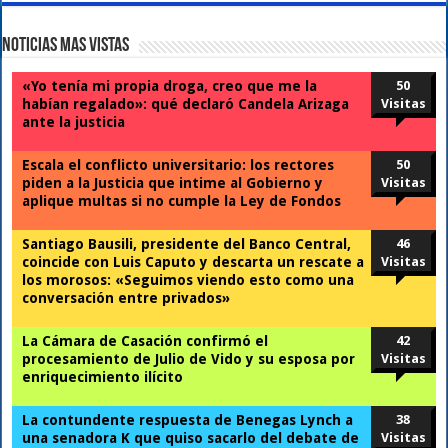
Noticias Mas Vistas
«Yo tenía mi propia droga, creo que me la
50
habían regalado»: qué declaró Candela Arizaga
Visitas
ante la justicia
Escala el conflicto universitario: los rectores
50
piden a la Justicia que intime al Gobierno y
Visitas
aplique multas si no cumple la Ley de Fondos
Santiago Bausili, presidente del Banco Central,
46
coincide con Luis Caputo y descarta un rescate a
Visitas
los morosos: «Seguimos viendo esto como una
conversación entre privados»
La Cámara de Casación confirmó el
42
procesamiento de Julio de Vido y su esposa por
Visitas
enriquecimiento ilícito
La contundente respuesta de Benegas Lynch a
38
una senadora K que quiso sacarlo del debate de
Visitas