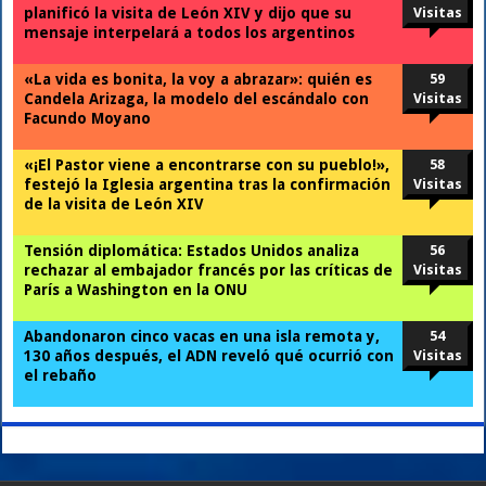
planificó la visita de León XIV y dijo que su
Visitas
mensaje interpelará a todos los argentinos
«La vida es bonita, la voy a abrazar»: quién es
59
Candela Arizaga, la modelo del escándalo con
Visitas
Facundo Moyano
«¡El Pastor viene a encontrarse con su pueblo!»,
58
festejó la Iglesia argentina tras la confirmación
Visitas
de la visita de León XIV
Tensión diplomática: Estados Unidos analiza
56
rechazar al embajador francés por las críticas de
Visitas
París a Washington en la ONU
Abandonaron cinco vacas en una isla remota y,
54
130 años después, el ADN reveló qué ocurrió con
Visitas
el rebaño