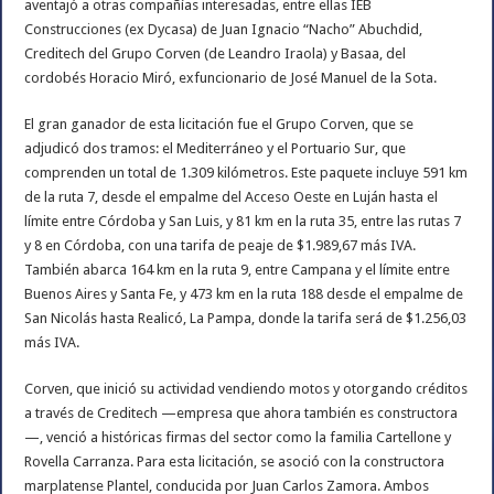
aventajó a otras compañías interesadas, entre ellas IEB
Construcciones (ex Dycasa) de Juan Ignacio “Nacho” Abuchdid,
Creditech del Grupo Corven (de Leandro Iraola) y Basaa, del
cordobés Horacio Miró, exfuncionario de José Manuel de la Sota.
El gran ganador de esta licitación fue el Grupo Corven, que se
adjudicó dos tramos: el Mediterráneo y el Portuario Sur, que
comprenden un total de 1.309 kilómetros. Este paquete incluye 591 km
de la ruta 7, desde el empalme del Acceso Oeste en Luján hasta el
límite entre Córdoba y San Luis, y 81 km en la ruta 35, entre las rutas 7
y 8 en Córdoba, con una tarifa de peaje de $1.989,67 más IVA.
También abarca 164 km en la ruta 9, entre Campana y el límite entre
Buenos Aires y Santa Fe, y 473 km en la ruta 188 desde el empalme de
San Nicolás hasta Realicó, La Pampa, donde la tarifa será de $1.256,03
más IVA.
Corven, que inició su actividad vendiendo motos y otorgando créditos
a través de Creditech —empresa que ahora también es constructora
—, venció a históricas firmas del sector como la familia Cartellone y
Rovella Carranza. Para esta licitación, se asoció con la constructora
marplatense Plantel, conducida por Juan Carlos Zamora. Ambos