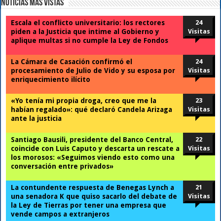
Noticias Mas Vistas
Escala el conflicto universitario: los rectores
24
piden a la Justicia que intime al Gobierno y
Visitas
aplique multas si no cumple la Ley de Fondos
La Cámara de Casación confirmó el
24
procesamiento de Julio de Vido y su esposa por
Visitas
enriquecimiento ilícito
«Yo tenía mi propia droga, creo que me la
23
habían regalado»: qué declaró Candela Arizaga
Visitas
ante la justicia
Santiago Bausili, presidente del Banco Central,
22
coincide con Luis Caputo y descarta un rescate a
Visitas
los morosos: «Seguimos viendo esto como una
conversación entre privados»
La contundente respuesta de Benegas Lynch a
21
una senadora K que quiso sacarlo del debate de
Visitas
la Ley de Tierras por tener una empresa que
vende campos a extranjeros