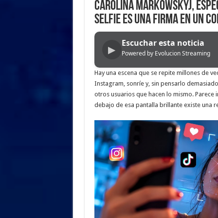
Carolina Markowskyj, espec
selfie es una firma en un c
Escuchar esta noticia
▶
Powered by Evolucion Streaming
Hay una escena que se repite millones de vec
Instagram, sonríe y, sin pensarlo demasiado
otros usuarios que hacen lo mismo. Parece i
debajo de esa pantalla brillante existe una r