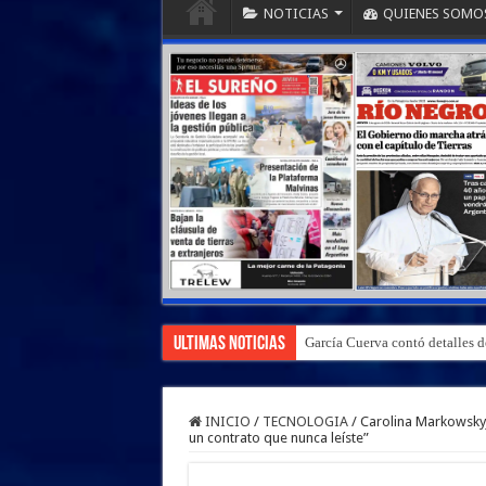
NOTICIAS
QUIENES SOMO
Ultimas Noticias
García Cuerva contó detalles de
INICIO
/
TECNOLOGIA
/
Carolina Markowskyj,
un contrato que nunca leíste”