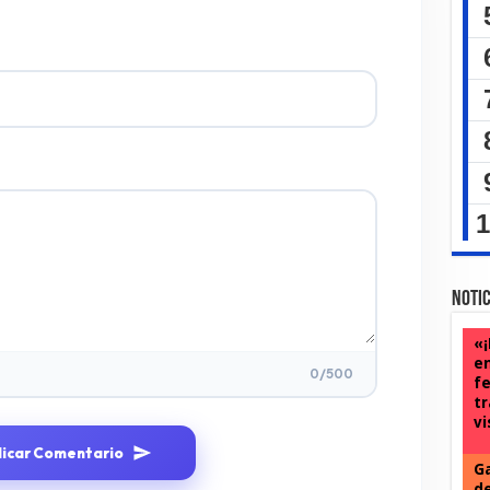
Notic
«¡
en
0
/500
fe
tr
vi
licar Comentario
Ga
de