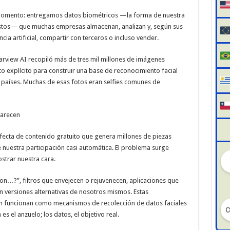
 momento: entregamos datos biométricos —la forma de nuestra
 gestos— que muchas empresas almacenan, analizan y, según sus
cia artificial, compartir con terceros o incluso vender.
rview AI recopiló más de tres mil millones de imágenes
o explícito para construir una base de reconocimiento facial
s países. Muchas de esas fotos eran selfies comunes de
parecen
fecta de contenido gratuito que genera millones de piezas
e nuestra participación casi automática. El problema surge
trar nuestra cara.
con…?”, filtros que envejecen o rejuvenecen, aplicaciones que
 versiones alternativas de nosotros mismos. Estas
n funcionan como mecanismos de recolección de datos faciales
s el anzuelo; los datos, el objetivo real.