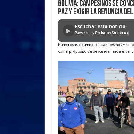
Bolivia: campesinos se conc
Paz y exigir la renuncia del
Escuchar esta noticia
▶
Powered by Evolucion Streaming
Numerosas columnas de campesinos y simpati
con el propósito de descender hacia el centr