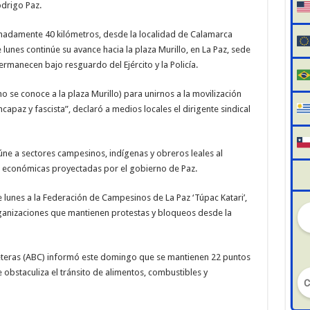
odrigo Paz.
madamente 40 kilómetros, desde la localidad de Calamarca
lunes continúe su avance hacia la plaza Murillo, en La Paz, sede
ermanecen bajo resguardo del Ejército y la Policía.
o se conoce a la plaza Murillo) para unirnos a la movilización
ncapaz y fascista”, declaró a medios locales el dirigente sindical
eúne a sectores campesinos, indígenas y obreros leales al
 económicas proyectadas por el gobierno de Paz.
 lunes a la Federación de Campesinos de La Paz ‘Túpac Katari’,
rganizaciones que mantienen protestas y bloqueos desde la
reteras (ABC) informó este domingo que se mantienen 22 puntos
 obstaculiza el tránsito de alimentos, combustibles y