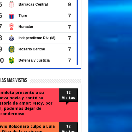
ias Mas Vistas
milota presentó a su
12
eva novia y contó su
Visitas
storia de amor: «Hoy, por
n, podemos dejar de
scondernos»
ávio Bolsonaro culpó a Lula
12
 Silva de la crisis con
Visitas