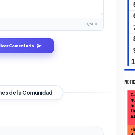
0
/500
licar Comentario
Notic
nes de la Comunidad
Ca
nu
hi
fi
e
Fl
da