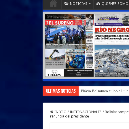
NOTICIAS
QUIENES SOMO
Ultimas Noticias
Flávio Bolsonaro culpó a Lula d
INICIO
/
INTERNACIONALES
/
Bolivia: campe
renuncia del presidente