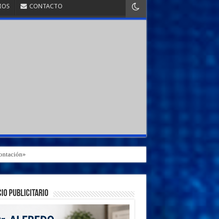
IOS
CONTACTO
rontación»
IO PUBLICITARIO