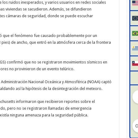
 los ruidos inesperados, y varios usuarios en redes sociales
nas viviendas se sacudieron. Además, se difundieron
tes cámaras de seguridad, donde se puede escuchar
mó que el fenómeno fue causado probablemente por un
ies) de ancho, que entró en la atmósfera cerca de la frontera
SGS) confirmó que no se registraron movimientos sísmicos en
ores no provinieron de un evento telúrico.
la Administración Nacional Oceánica y Atmosférica (NOAA) captó
aldando así la hipótesis de la desintegración del meteoro.
chusetts informaron que recibieron reportes sobre el
tado, pero no se registraron llamadas de emergencia
istía ninguna amenaza para la seguridad pública.