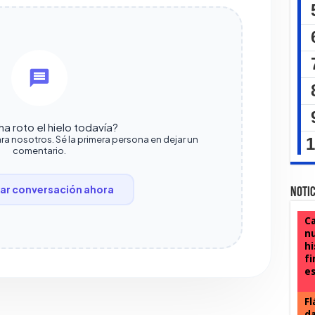
a roto el hielo todavía?
ra nosotros. Sé la primera persona en dejar un
comentario.
r conversación ahora
Notic
Ca
nu
hi
fi
e
Fl
da