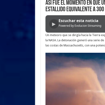
Así fue el momento en que u
estallido equivalente a 300
Escuchar esta noticia
▶
Powered by Evolucion Streaming
Un meteoro que se dirigía hacia la Tierra e
la NASA. La detonación generó una serie de 
las costas de Massachusetts, con una potenc