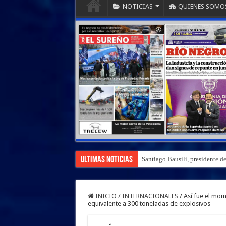
NOTICIAS
QUIENES SOMO
Ultimas Noticias
Santiago Bausili, presidente d
INICIO
/
INTERNACIONALES
/
Así fue el mom
equivalente a 300 toneladas de explosivos