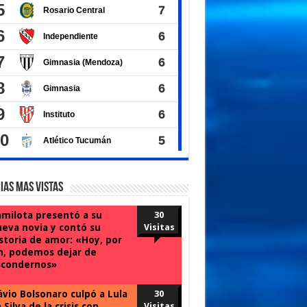
ias Mas Vistas
milota presentó a su
30
eva novia y contó su
Visitas
storia de amor: «Hoy, por
n, podemos dejar de
scondernos»
ávio Bolsonaro culpó a Lula
30
 Silva de la crisis con
Visitas