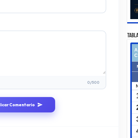
TABLA
0
/500
licar Comentario