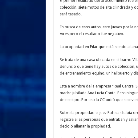
El primer resultado del procedimiento fue el
colección, siete motos de alta cilindrada y 
será tasado.
En busca de esos autos, este jueves por la 
Aires pero el resultado fue negativo.
La propiedad en Pilar que está siendo allan
Se trata de una casa ubicada en el barrio Vi
denunció que tiene hay autos de colección, u
de entrenamiento equino, un helipuerto y dis
Esta a nombre de la empresa “Real Central S
madre jubilada Ana Lucía Conte. Pero ningu
de ese tipo. Por eso la CC pidió que se inve
Sobre la propiedad el juez Rafecas había or
registre a las personas que entraban y salía
decidió allanar la propiedad.