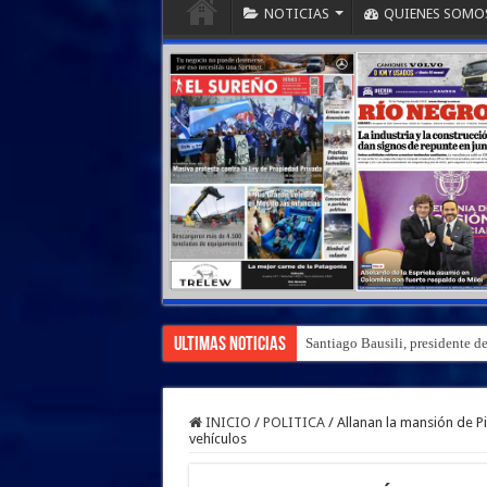
NOTICIAS
QUIENES SOMO
Ultimas Noticias
Santiago Bausili, presidente d
INICIO
/
POLITICA
/
Allanan la mansión de Pi
vehículos