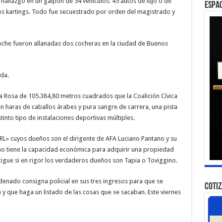
 hallazgo en un galpón de 54 vehículos: 45 autos de lujo o de
ESPAC
dos kartings. Todo fue secuestrado por orden del magistrado y
noche fueron allanadas dos cocheras en la ciudad de Buenos
ada.
lla Rosa de 105.384,80 metros cuadrados que la Coalición Cívica
n haras de caballos árabes y pura sangre de carrera, una pista
tinto tipo de instalaciones deportivas múltiples.
RL» cuyos dueños son el dirigente de AFA Luciano Pantano y su
no tiene la capacidad económica para adquirir una propiedad
stigue si en rigor los verdaderos dueños son Tapia o Toviggino.
denado consigna policial en sus tres ingresos para que se
COTI
n y que haga un listado de las cosas que se sacaban. Este viernes