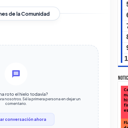
nes de la Comunidad
Notic
Ca
a roto el hielo todavía?
nu
ra nosotros. Sé la primera persona en dejar un
hi
comentario.
fi
e
r conversación ahora
Fl
da