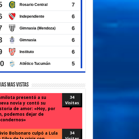
ias Mas Vistas
milota presentó a su
34
eva novia y contó su
Visitas
storia de amor: «Hoy, por
n, podemos dejar de
scondernos»
ávio Bolsonaro culpó a Lula
34
 Silva de la crisis con
Visitas