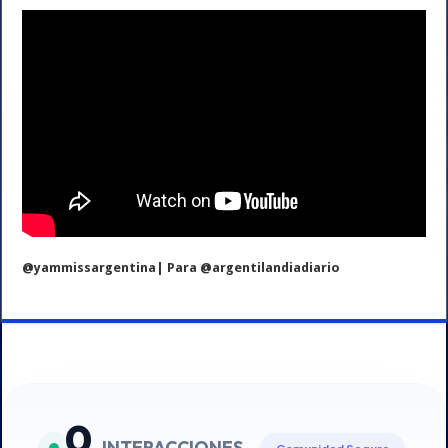
@yammissargentina| Para @argentilandiadiario
0
INTERACCIONES